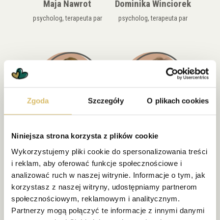
Maja Nawrot
Dominika Winciorek
psycholog, terapeuta par
psycholog, terapeuta par
Zgoda
Szczegóły
O plikach cookies
Monika Hutyrczak
Marta Jałocha
Niniejsza strona korzysta z plików cookie
psycholog, psychoterapeuta
psycholog, terapeuta par
w trakcie szkolenia
Wykorzystujemy pliki cookie do spersonalizowania treści
i reklam, aby oferować funkcje społecznościowe i
analizować ruch w naszej witrynie. Informacje o tym, jak
korzystasz z naszej witryny, udostępniamy partnerom
społecznościowym, reklamowym i analitycznym.
Partnerzy mogą połączyć te informacje z innymi danymi