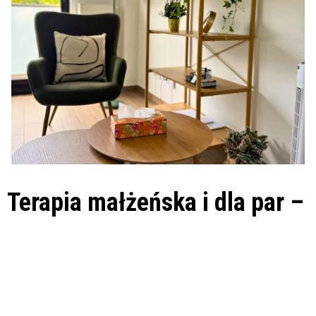
Terapia małżeńska i dla par –
gabinety w Warszawie
Celem terapii par (małżeńskiej) jest
pomoc w poprawie jakości
wspólnego życia
oraz w
pokonaniu trudności, które pojawiają
się w związku
. Jeśli doświadczacie takich problemów jak brak