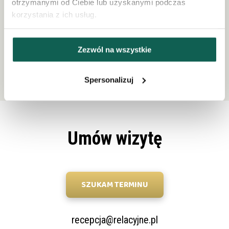
otrzymanymi od Ciebie lub uzyskanymi podczas
korzystania z ich usług.
Julia Lasoń
Gabriela Klich
Zezwól na wszystkie
psycholog, seksuolog,
psycholog, psychoterapeuta
terapeuta par
w trakcie szkolenia
Spersonalizuj
Umów wizytę
SZUKAM TERMINU
recepcja@relacyjne.pl