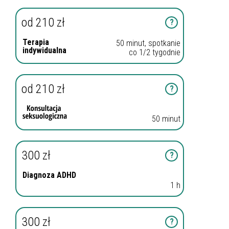
od 210 zł
?
Terapia
50 minut, spotkanie
indywidualna
co 1/2 tygodnie
od 210 zł
?
50 minut
300 zł
?
Diagnoza ADHD
1 h
300 zł
?