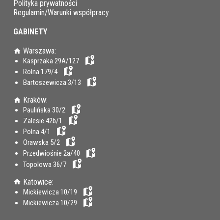
Polityka prywatności
Regulamin/Warunki współpracy
GABINETY
Warszawa:
Kasprzaka 29A/127
Rolna 179/4
Bartoszewicza 3/13
Kraków:
Paulińska 30/2
Zalesie 42b/1
Polna 4/1
Orawska 5/2
Przedwiośnie 2a/40
Topolowa 36/7
Katowice:
Mickiewicza 10/19
Mickiewicza 10/29